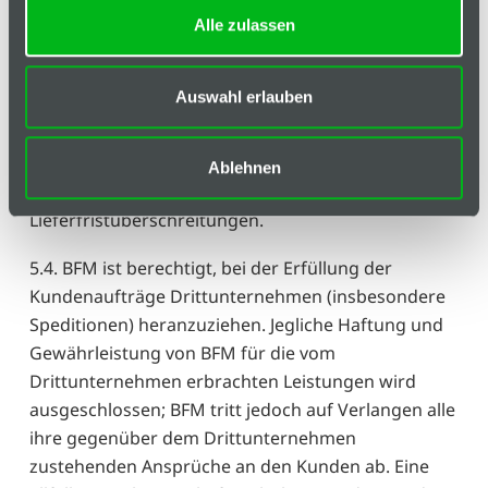
BFM, die billigste Versendungsart zu wählen.
Alle zulassen
Sämtliche von BFM gewählten Versendungsarten
gelten als vom Kunden genehmigt.
Auswahl erlauben
5.3. BFM ist berechtigt, einseitig sachlich
gerechtfertigte und zumutbare Änderungen der
vom Kunden beauftragten Leistungen
Ablehnen
vorzunehmen; dies gilt insbesondere auch für
Lieferfristüberschreitungen.
5.4. BFM ist berechtigt, bei der Erfüllung der
Kundenaufträge Drittunternehmen (insbesondere
Speditionen) heranzuziehen. Jegliche Haftung und
Gewährleistung von BFM für die vom
Drittunternehmen erbrachten Leistungen wird
ausgeschlossen; BFM tritt jedoch auf Verlangen alle
ihre gegenüber dem Drittunternehmen
zustehenden Ansprüche an den Kunden ab. Eine