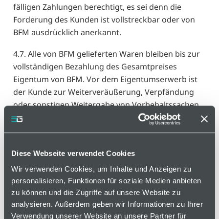
fälligen Zahlungen berechtigt, es sei denn die
Forderung des Kunden ist vollstreckbar oder von
BFM ausdrücklich anerkannt.
4.7. Alle von BFM gelieferten Waren bleiben bis zur
vollständigen Bezahlung des Gesamtpreises
Eigentum von BFM. Vor dem Eigentumserwerb ist
der Kunde zur Weiterveräußerung, Verpfändung
oder sonstigen Weitergabe von Vorbehaltssachen
an Dritte nur mit vorheriger schriftlicher
Zustimmung von BFM berechtigt. Der
Zahlungsverzug des Kunden bewirkt die Fälligkeit
Diese Webseite verwendet Cookies
sämtlicher aus der Geschäftsbeziehung mit dem
Kunden resultierender Kundenforderungen und
Wir verwenden Cookies, um Inhalte und Anzeigen zu
gibt BFM das Recht zum sofortigen
personalisieren, Funktionen für soziale Medien anbieten
Vertragsrücktritt.
zu können und die Zugriffe auf unsere Website zu
analysieren. Außerdem geben wir Informationen zu Ihrer
Auch ohne Erklärung eines Vertragsrücktritts kann
Verwendung unserer Website an unsere Partner für