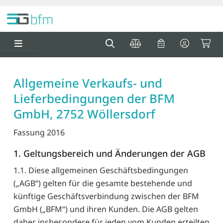
Springe zu Hauptinhalt
Springe zum Header
Springe zum F
0
0
Allgemeine Verkaufs- und
Lieferbedingungen der BFM
GmbH, 2752 Wöllersdorf
Fassung 2016
1. Geltungsbereich und Änderungen der AGB
1.1. Diese allgemeinen Geschäftsbedingungen
(„AGB“) gelten für die gesamte bestehende und
künftige Geschäftsverbindung zwischen der BFM
GmbH („BFM“) und ihren Kunden. Die AGB gelten
daher insbesondere für jeden vom Kunden erteilten