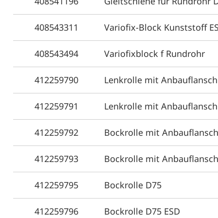
408541196
Gleitschiene für Rundrohr 
408543311
Variofix-Block Kunststoff E
408543494
Variofixblock f Rundrohr
412259790
Lenkrolle mit Anbauflansc
412259791
Lenkrolle mit Anbauflansc
412259792
Bockrolle mit Anbauflansc
412259793
Bockrolle mit Anbauflansc
412259795
Bockrolle D75
412259796
Bockrolle D75 ESD