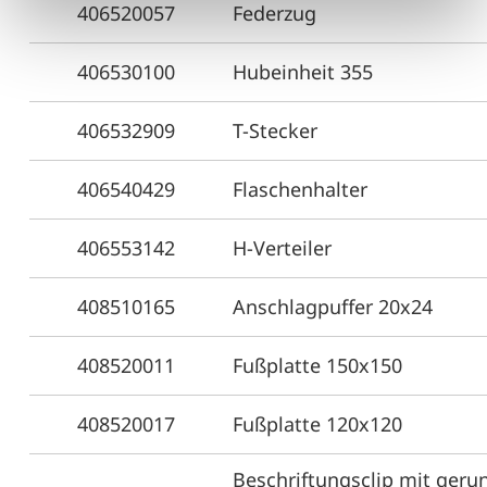
406520057
Federzug
406530100
Hubeinheit 355
406532909
T-Stecker
406540429
Flaschenhalter
406553142
H-Verteiler
408510165
Anschlagpuffer 20x24
408520011
Fußplatte 150x150
408520017
Fußplatte 120x120
Beschriftungsclip mit geru