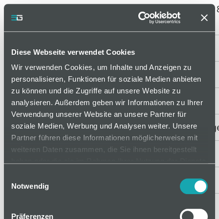
Rollenelement schraubbar
405801203
ohne Anschlag ESD
406200100
PC-Halterung
Diese Webseite verwendet Cookies
Wir verwenden Cookies, um Inhalte und Anzeigen zu
406200120
Monitorhalter 5 Achsen
personalisieren, Funktionen für soziale Medien anbieten
zu können und die Zugriffe auf unsere Website zu
406200125
Monitorhalter 4 Achsen
analysieren. Außerdem geben wir Informationen zu Ihrer
Verwendung unserer Website an unsere Partner für
406200150
Tastaturauszug Edelstahl g
soziale Medien, Werbung und Analysen weiter. Unsere
Partner führen diese Informationen möglicherweise mit
weiteren Daten zusammen, die Sie ihnen bereitgestellt
406410015
Einstecktasche
haben oder die sie im Rahmen Ihrer Nutzung der Dienste
gesammelt haben.
Einwilligungsauswahl
406502153
Infotafel 2xA4
Notwendig
406514670
Leuchte SL30LED
Präferenzen