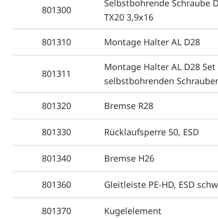
Selbstbohrende Schraube 
801300
TX20 3,9x16
801310
Montage Halter AL D28
Montage Halter AL D28 Set 
801311
selbstbohrenden Schraube
801320
Bremse R28
801330
Rücklaufsperre 50, ESD
801340
Bremse H26
801360
Gleitleiste PE-HD, ESD schw
801370
Kugelelement