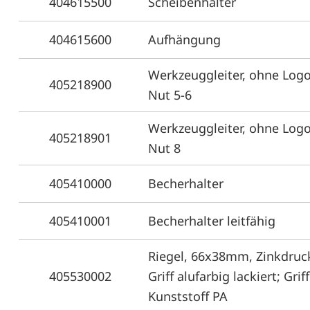
404615500
Scheibenhalter
404615600
Aufhängung
Werkzeuggleiter, ohne Log
405218900
Nut 5-6
Werkzeuggleiter, ohne Log
405218901
Nut 8
405410000
Becherhalter
405410001
Becherhalter leitfähig
Riegel, 66x38mm, Zinkdruc
405530002
Griff alufarbig lackiert; Griff
Kunststoff PA