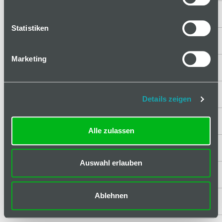
406514671
Leuchte SL10LED
Statistiken
406514681
Leuchte SL48 LED
Marketing
406517043
GST-Stecker
406517044
GST-Buchse
Details zeigen
406517055
Verbindungsstecker
Alle zulassen
406520053
Federzug 0,4 ... 1,0
Auswahl erlauben
406520054
Federzug 1-2 kg
Ablehnen
406520055
Federzug 2,0 ... 4,0 kg