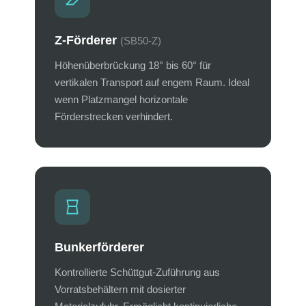
Laufrichtung:
Ziehend, schiebend,
reversierend (reversierend nur mit
Zwangsführung)
Z-Förderer
(SB50-Z)
Höhenüberbrückung 18° bis 60° für
Auf Anfrage Anbau gängiger
vertikalen Transport auf engem Raum. Ideal
Industriemotoren nach Kundenwunsch
wenn Platzmangel horizontale
möglich.
Förderstrecken verhindert.
Bunkerförderer
Kontrollierte Schüttgut-Zuführung aus
Vorratsbehältern mit dosierter