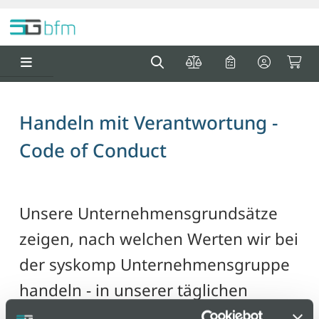
Springe zu Hauptinhalt
Springe zum Header
Springe zum F
0
0
Handeln mit Verantwortung -
Code of Conduct
Unsere Unternehmensgrundsätze
zeigen, nach welchen Werten wir bei
der syskomp Unternehmensgruppe
handeln - in unserer täglichen
Arbeit, intern wie extern. Unser