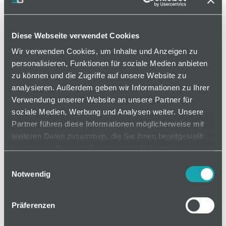
Denken und Handeln ist
wertorientiert: Wir stehen für
Diese Webseite verwendet Cookies
Integrität, Verlässlichkeit,
Wir verwenden Cookies, um Inhalte und Anzeigen zu
personalisieren, Funktionen für soziale Medien anbieten
Innovation, Ergebnisorientierung
zu können und die Zugriffe auf unsere Website zu
und Nachhaltigkeit.
analysieren. Außerdem geben wir Informationen zu Ihrer
Verwendung unserer Website an unsere Partner für
soziale Medien, Werbung und Analysen weiter. Unsere
Partner führen diese Informationen möglicherweise mit
Unser Verhaltenskodex |
April
weiteren Daten zusammen, die Sie ihnen bereitgestellt
2022
haben oder die sie im Rahmen Ihrer Nutzung der Dienste
gesammelt haben.
Einwilligungsauswahl
Notwendig
Jeder von uns, Führungskraft wie
Präferenzen
Mitarbeiter, ist dafür verantwortlich,