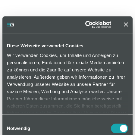
Diese Webseite verwendet Cookies
Wir verwenden Cookies, um Inhalte und Anzeigen zu
personalisieren, Funktionen für soziale Medien anbieten
zu können und die Zugriffe auf unsere Website zu
analysieren. Außerdem geben wir Informationen zu Ihrer
Artikelnummer 286500011
Verwendung unserer Website an unsere Partner für
soziale Medien, Werbung und Analysen weiter. Unsere
Die Greifschale dient als Vereinzelungsfläche um
Partner führen diese Informationen möglicherweise mit
eine selektive Aufnahme kleinster Bauteile zu
weiteren Daten zusammen, die Sie ihnen bereitgestellt
ermöglichen.
haben oder die sie im Rahmen Ihrer Nutzung der Dienste
gesammelt haben.
Einwilligungsauswahl
Notwendig