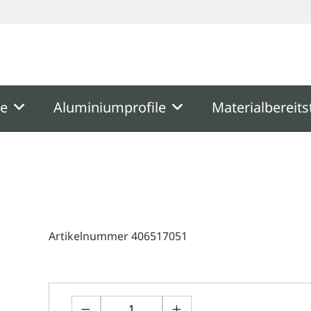
ooter
Springe zum Hauptmenu
Springe zur Suche
me
Aluminiumprofile
Materialbereits
Artikelnummer 406517051