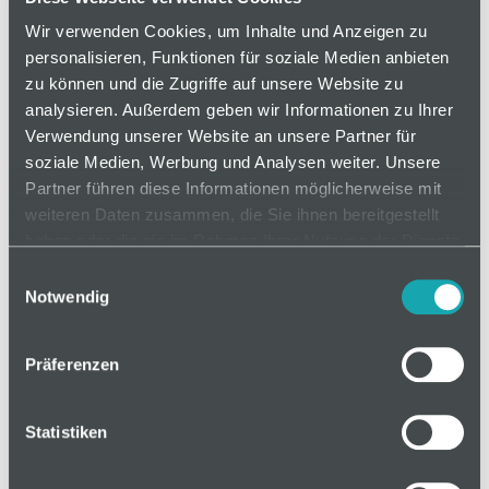
Wir verwenden Cookies, um Inhalte und Anzeigen zu
personalisieren, Funktionen für soziale Medien anbieten
zu können und die Zugriffe auf unsere Website zu
analysieren. Außerdem geben wir Informationen zu Ihrer
Verwendung unserer Website an unsere Partner für
soziale Medien, Werbung und Analysen weiter. Unsere
Partner führen diese Informationen möglicherweise mit
weiteren Daten zusammen, die Sie ihnen bereitgestellt
haben oder die sie im Rahmen Ihrer Nutzung der Dienste
gesammelt haben.
Einwilligungsauswahl
Artikelnummer 406517105
Notwendig
Präferenzen
auf Anfrage
Statistiken
Mindestbestellmenge: 1