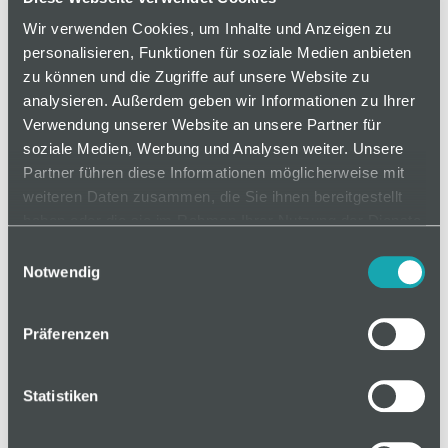
Wir verwenden Cookies, um Inhalte und Anzeigen zu
personalisieren, Funktionen für soziale Medien anbieten
zu können und die Zugriffe auf unsere Website zu
analysieren. Außerdem geben wir Informationen zu Ihrer
Verwendung unserer Website an unsere Partner für
soziale Medien, Werbung und Analysen weiter. Unsere
Partner führen diese Informationen möglicherweise mit
weiteren Daten zusammen, die Sie ihnen bereitgestellt
haben oder die sie im Rahmen Ihrer Nutzung der Dienste
gesammelt haben.
Einwilligungsauswahl
Artikelnummer 406517270
Notwendig
Präferenzen
auf Anfrage
Statistiken
Mindestbestellmenge: 1