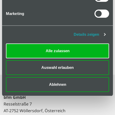
In den Warenkorb
Marketing
Details zeigen
Zeichnungsdaten
Alle zulassen
Dokumente
Auswahl erlauben
Impressum
|
AGB
Ablehnen
bfm GmbH
Resselstraße 7
AT-2752 Wöllersdorf, Österreich