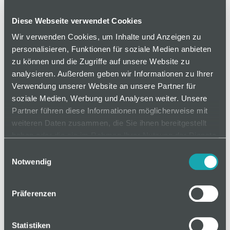
Diese Webseite verwendet Cookies
Wir verwenden Cookies, um Inhalte und Anzeigen zu
personalisieren, Funktionen für soziale Medien anbieten
zu können und die Zugriffe auf unsere Website zu
analysieren. Außerdem geben wir Informationen zu Ihrer
Verwendung unserer Website an unsere Partner für
soziale Medien, Werbung und Analysen weiter. Unsere
Partner führen diese Informationen möglicherweise mit
weiteren Daten zusammen, die Sie ihnen bereitgestellt
Artikelnummer 406539844
haben oder die sie im Rahmen Ihrer Nutzung der Dienste
gesammelt haben.
Einwilligungsauswahl
Notwendig
auf Anfrage
Präferenzen
Mindestbestellmenge: 1
Statistiken