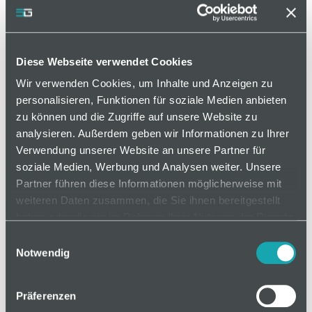
Diese Webseite verwendet Cookies
Wir verwenden Cookies, um Inhalte und Anzeigen zu
personalisieren, Funktionen für soziale Medien anbieten
zu können und die Zugriffe auf unsere Website zu
analysieren. Außerdem geben wir Informationen zu Ihrer
Verwendung unserer Website an unsere Partner für
soziale Medien, Werbung und Analysen weiter. Unsere
Artikelnummer 416500001
Partner führen diese Informationen möglicherweise mit
weiteren Daten zusammen, die Sie ihnen bereitgestellt
Zur Bereitstellung von Kleinteilen kann die
haben oder die sie im Rahmen Ihrer Nutzung der Dienste
Greifschale mit und ohne Vereinzelungsfläche
gesammelt haben.
Einwilligungsauswahl
genutzt werden.
Notwendig
Präferenzen