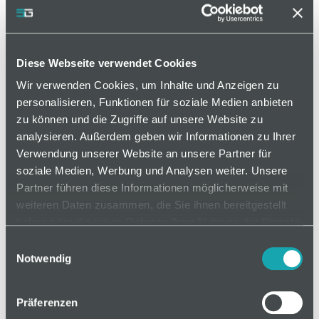
Diese Webseite verwendet Cookies
Wir verwenden Cookies, um Inhalte und Anzeigen zu
personalisieren, Funktionen für soziale Medien anbieten
zu können und die Zugriffe auf unsere Website zu
analysieren. Außerdem geben wir Informationen zu Ihrer
Verwendung unserer Website an unsere Partner für
soziale Medien, Werbung und Analysen weiter. Unsere
Artikelnummer 416500002
Partner führen diese Informationen möglicherweise mit
weiteren Daten zusammen, die Sie ihnen bereitgestellt
Zur Bereitstellung von Kleinteilen kann die
haben oder die sie im Rahmen Ihrer Nutzung der Dienste
Greifschale mit und ohne Vereinzelungsfläche
gesammelt haben.
Einwilligungsauswahl
genutzt werden.
Notwendig
Präferenzen