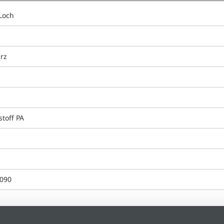
Loch
rz
stoff PA
090