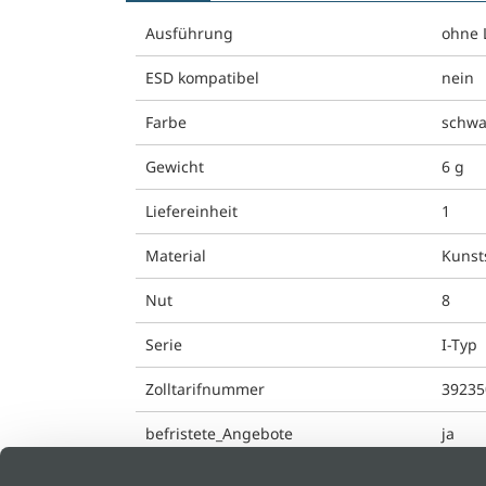
Ausführung
ohne 
ESD kompatibel
nein
Farbe
schwa
Gewicht
6 g
Liefereinheit
1
Material
Kunst
Nut
8
Serie
I-Typ
Zolltarifnummer
39235
befristete_Angebote
ja