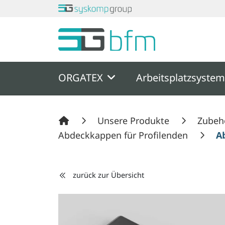
Springe zu Hauptinhalt
Springe zum Header
Springe zum F
ORGATEX
Arbeitsplatzsyste
Unsere Produkte
Zubeh
Abdeckkappen für Profilenden
A
zurück zur Übersicht