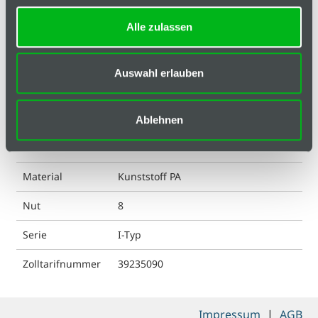
Alle zulassen
Ausführung
ohne Loch
ESD kompatibel
nein
Auswahl erlauben
Farbe
schwarz
Gewicht
12.3 g
Ablehnen
Liefereinheit
1
Material
Kunststoff PA
Nut
8
Serie
I-Typ
Zolltarifnummer
39235090
Impressum
|
AGB