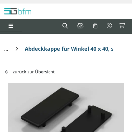
Springe zu Hauptinhalt
Springe zum Header
Springe zum F
0
0
Abdeckkappe für Winkel 40 x 40, schwarz
zurück zur Übersicht