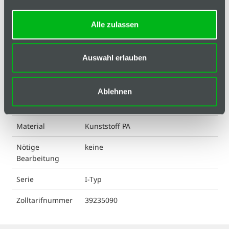
Ausführung
ohne Loch
ESD kompatibel
nein
Alle zulassen
Farbe
schwarz
Auswahl erlauben
Geeignet für Nut
5
Gewicht
3 g
Ablehnen
Liefereinheit
1
Material
Kunststoff PA
Nötige
keine
Bearbeitung
Serie
I-Typ
Zolltarifnummer
39235090