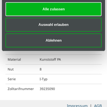
Alle zulassen
Ausführung
mit Loch
ESD kompatibel
nein
Auswahl erlauben
Farbe
schwarz
Gewicht
5.3 g
Ablehnen
Liefereinheit
1
Material
Kunststoff PA
Nut
8
Serie
I-Typ
Zolltarifnummer
39235090
Impressum
|
AGB