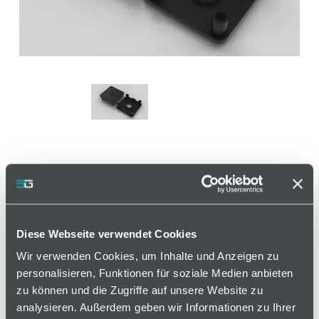
Abdeckkappe mit Loch, 40
x 40 mm, schwarz, Nut 8
Diese Webseite verwendet Cookies
Artikelnummer 120000663 / Alte Materialnummer:
Wir verwenden Cookies, um Inhalte und Anzeigen zu
281005028
personalisieren, Funktionen für soziale Medien anbieten
zu können und die Zugriffe auf unsere Website zu
Zum Abdecken der Profilenden.
analysieren. Außerdem geben wir Informationen zu Ihrer