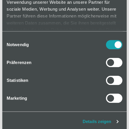
Verwendung unserer Website an unsere Partner für
soziale Medien, Werbung und Analysen weiter. Unsere
Partner führen diese Informationen möglicherweise mit
auf Anfrage
weiteren Daten zusammen, die Sie ihnen bereitgestellt
haben oder die sie im Rahmen Ihrer Nutzung der Dienste
gesammelt haben.
Einwilligungsauswahl
Mindestbestellmenge: 1
Notwendig
In den Warenkorb
Präferenzen
Statistiken
Marketing
Basis
Technische Spezifikation
Details zeigen
Klassifizierungen