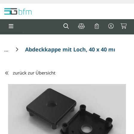
Springe zu Hauptinhalt
Springe zum Header
Springe zum F
0
0
Abdeckkappe mit Loch, 40 x 40 mm, schw
zurück zur Übersicht