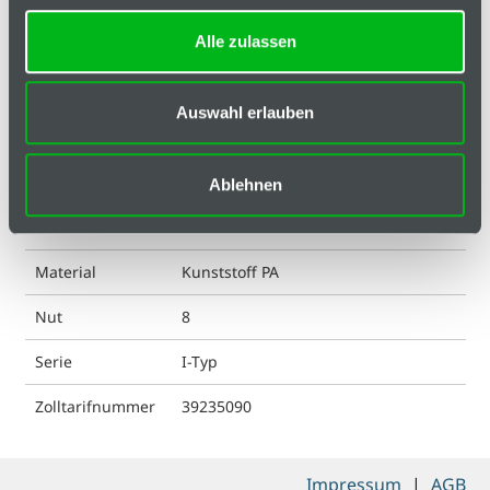
Alle zulassen
Ausführung
ohne Loch
ESD kompatibel
nein
Auswahl erlauben
Farbe
schwarz
Gewicht
81 g
Ablehnen
Liefereinheit
1
Material
Kunststoff PA
Nut
8
Serie
I-Typ
Zolltarifnummer
39235090
Impressum
|
AGB