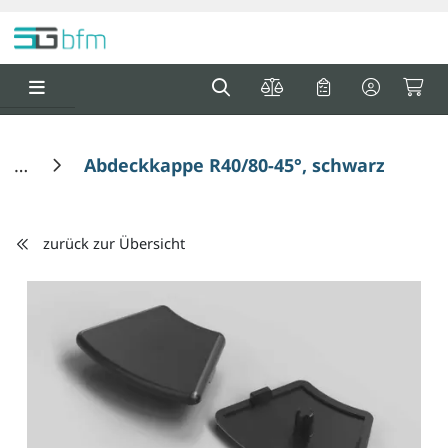
Springe zu Hauptinhalt
Springe zum Header
Springe zum F
0
0
Abdeckkappe R40/80-45°, schwarz, Nut 8
zurück zur Übersicht