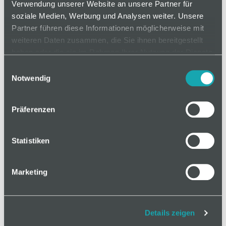
Verwendung unserer Website an unsere Partner für
soziale Medien, Werbung und Analysen weiter. Unsere
Partner führen diese Informationen möglicherweise mit
auf Anfrage
weiteren Daten zusammen, die Sie ihnen bereitgestellt
haben oder die sie im Rahmen Ihrer Nutzung der Dienste
gesammelt haben.
Einwilligungsauswahl
Mindestbestellmenge: 1
Notwendig
In den Warenkorb
Präferenzen
Statistiken
Marketing
Basis
Technische Spezifikation
Details zeigen
Klassifizierungen