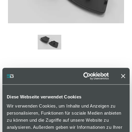
Abdeckkappe R40/80-45°,
schwarz, Nut 8
Diese Webseite verwendet Cookies
Artikelnummer 120000658 / Alte Materialnummer:
Wir verwenden Cookies, um Inhalte und Anzeigen zu
281005020
personalisieren, Funktionen für soziale Medien anbieten
zu können und die Zugriffe auf unsere Website zu
Zum Abdecken der Profilenden.
analysieren. Außerdem geben wir Informationen zu Ihrer