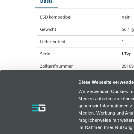
Basis
ESD kompatibel
nein
Gewicht
56.1 
Liefereinheit
1
Serie
I-Typ
Zolltarifnummer
39169
Diese Webseite verwende
Wir verwenden Cookies, um
Medien anbieten zu können
bfm GmbH
geben wir Informationen z
Medien, Werbung und Analy
Resselstraße 7
möglicherweise mit weiter
AT-2752 Wöllersdorf, Österreich
im Rahmen Ihrer Nutzung 
bfm@bfm.at