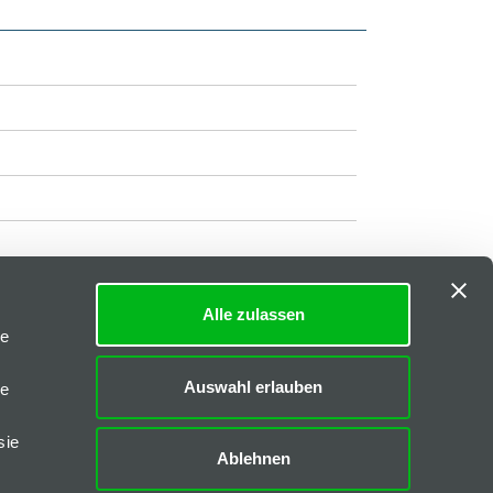
Alle zulassen
Impressum
|
AGB
le
Downloads
Auswahl erlauben
le
FAQs
sie
Ablehnen
CAD-Daten