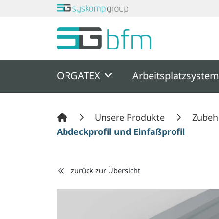
Springe zu Hauptinhalt
Springe zum Header
Springe zum F
ORGATEX
Arbeitsplatzsyste
Unsere Produkte
Zubeh
Abdeckprofil und Einfaßprofil
zurück zur Übersicht