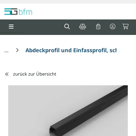
Springe zu Hauptinhalt
Springe zum Header
Springe zum F
0
0
Abdeckprofil und Einfassprofil, schwarz 
zurück zur Übersicht