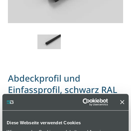
Abdeckprofil und
Einfassprofil, schwarz RAL
9005, Nut 8
Artikelnummer 120000688 / Alte Materialnummer:
Diese Webseite verwendet Cookies
281006018