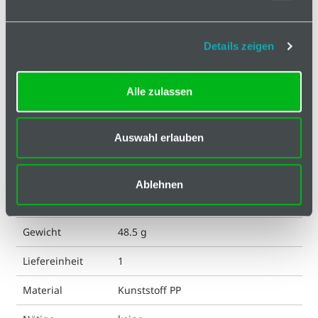
Basis
Technische Spezifikation
Details zeigen
Hinweis
Alle zulassen
Klassifizierungen
Auswahl erlauben
ESD kompatibel
ja
Farbe
schwarz
Ablehnen
Geeignet für Nut
8
Gewicht
48.5 g
Liefereinheit
1
Material
Kunststoff PP