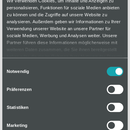
Wir verwenden Cookies, um Inhalte und Anzeigen zu
Zum Abdecken von Nuten und Einfassen von
personalisieren, Funktionen für soziale Medien anbieten
Flächenelementen. Spielfreie Montage von
zu können und die Zugriffe auf unsere Website zu
Flächenelementen bis 6 mm Stärke in der Nut.
analysieren. Außerdem geben wir Informationen zu Ihrer
Kabel können in der Nut fixiert werden.
Verwendung unserer Website an unsere Partner für
soziale Medien, Werbung und Analysen weiter. Unsere
Partner führen diese Informationen möglicherweise mit
weiteren Daten zusammen, die Sie ihnen bereitgestellt
auf Anfrage
haben oder die sie im Rahmen Ihrer Nutzung der Dienste
gesammelt haben.
Einwilligungsauswahl
Notwendig
Mindestbestellmenge: 1
Präferenzen
In den Warenkorb
Statistiken
Marketing