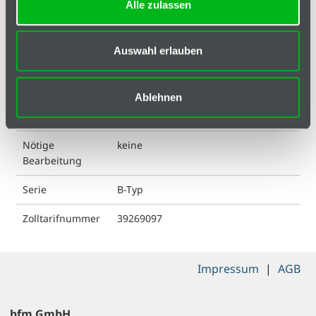
ESD kompatibel
nein
Alle zulassen
Farbe
schwarz
Auswahl erlauben
Gewicht
0.6 g
Liefereinheit
1
Ablehnen
Material
Kunststoff PA
Nötige
keine
Bearbeitung
Serie
B-Typ
Zolltarifnummer
39269097
Impressum
|
AGB
bfm GmbH