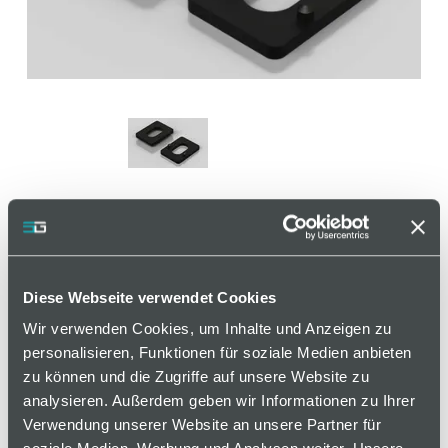
Abstandshalter 2 mm für
Klemmblock 8
Diese Webseite verwendet Cookies
Wir verwenden Cookies, um Inhalte und Anzeigen zu
personalisieren, Funktionen für soziale Medien anbieten
Artikelnummer 110000349 / Alte Materialnummer:
zu können und die Zugriffe auf unsere Website zu
405615160
analysieren. Außerdem geben wir Informationen zu Ihrer
Zum Versetzen von Flächenelementen.
Verwendung unserer Website an unsere Partner für