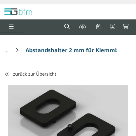
Springe zu Hauptinhalt
Springe zum Header
Springe zum F
0
0
Abstandshalter 2 mm für Klemmblock 8
zurück zur Übersicht