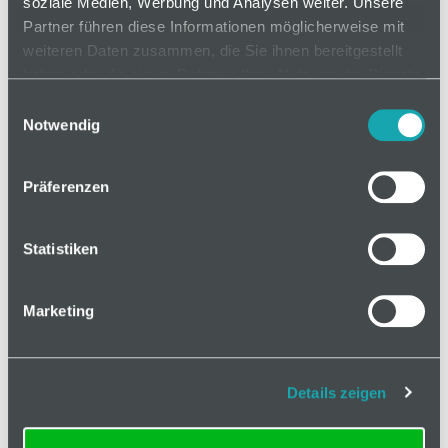
soziale Medien, Werbung und Analysen weiter. Unsere
Partner führen diese Informationen möglicherweise mit
Mindestbestellmenge: 1
weiteren Daten zusammen, die Sie ihnen bereitgestellt
als Zuschnitt
haben oder die sie im Rahmen Ihrer Nutzung der Dienste
gesammelt haben.
Einwilligungsauswahl
Länge
20-6000 mm
Notwendig
Präferenzen
Statistiken
In den Warenkorb
Marketing
Details zeigen
Basis