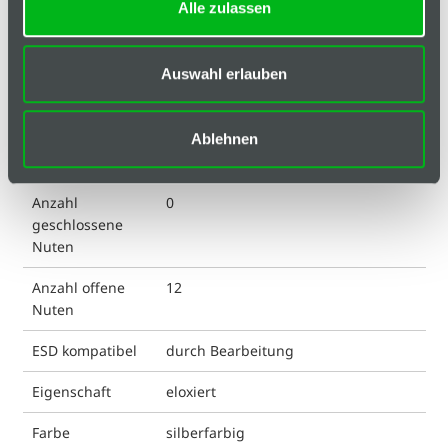
Technische Spezifikation
Alle zulassen
Hinweis
Auswahl erlauben
Klassifizierungen
Anordnung
A, B, C, D, E, F, G, H, I, J, K, L
Ablehnen
offene Nuten
Anzahl
0
geschlossene
Nuten
Anzahl offene
12
Nuten
ESD kompatibel
durch Bearbeitung
Eigenschaft
eloxiert
Farbe
silberfarbig