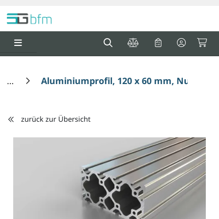
Springe zu Hauptinhalt
Springe zum Header
Springe zum F
0
0
Aluminiumprofil, 120 x 60 mm, Nut 6
zurück zur Übersicht