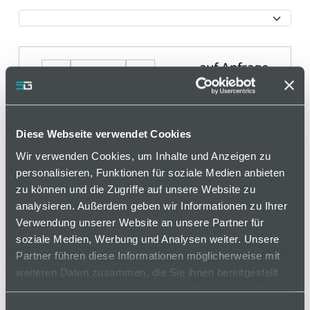
auf Anfrage
Mindestbestellmenge: 1
Diese Webseite verwendet Cookies
als Zuschnitt
Wir verwenden Cookies, um Inhalte und Anzeigen zu
personalisieren, Funktionen für soziale Medien anbieten
Länge
20-6000 mm
zu können und die Zugriffe auf unsere Website zu
analysieren. Außerdem geben wir Informationen zu Ihrer
Verwendung unserer Website an unsere Partner für
soziale Medien, Werbung und Analysen weiter. Unsere
Partner führen diese Informationen möglicherweise mit
In den Warenkorb
weiteren Daten zusammen, die Sie ihnen bereitgestellt
haben oder die sie im Rahmen Ihrer Nutzung der Dienste
gesammelt haben.
Einwilligungsauswahl