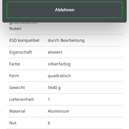
Ausführung
light weight
Ablehnen
Bezeichnung der
2N90
geschlossenen
Nuten
ESD kompatibel
durch Bearbeitung
Eigenschaft
eloxiert
Farbe
silberfarbig
Form
quadratisch
Gewicht
5640 g
Liefereinheit
1
Material
Aluminium
Nut
6