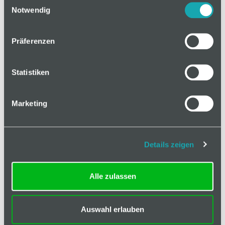
Notwendig
Basis
Präferenzen
Technische Spezifikation
Statistiken
Hinweis
Klassifizierungen
Marketing
Anordnung
A, B
offene Nuten
Details zeigen
Anzahl
2
geschlossene
Alle zulassen
Nuten
Anzahl offene
2
Auswahl erlauben
Nuten