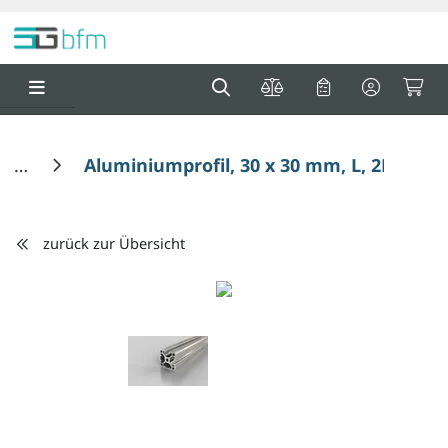
Springe zu Hauptinhalt
Springe zum Header
Springe zum F
0
0
Aluminiumprofil, 30 x 30 mm, L, 2N90, N
zurück zur Übersicht