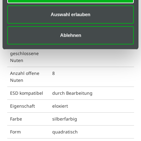
Klassifizierungen
Auswahl erlauben
Anordnung
A, B, C, D, E, F, G, H
offene Nuten
Ablehnen
Anzahl
0
geschlossene
Nuten
Anzahl offene
8
Nuten
ESD kompatibel
durch Bearbeitung
Eigenschaft
eloxiert
Farbe
silberfarbig
Form
quadratisch