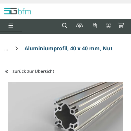
Springe zu Hauptinhalt
Springe zum Header
Springe zum F
0
0
Aluminiumprofil, 40 x 40 mm, Nut 5
zurück zur Übersicht