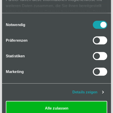
Mindestbestellmenge: 1
weiteren Daten zusammen, die Sie ihnen bereitgestellt
als Zuschnitt
haben oder die sie im Rahmen Ihrer Nutzung der Dienste
gesammelt haben.
Einwilligungsauswahl
Länge
20-6000 mm
Notwendig
Präferenzen
In den Warenkorb
Statistiken
Marketing
Basis
Details zeigen
Technische Spezifikation
Alle zulassen
Hinweis