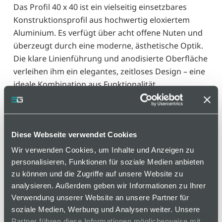
Das Profil 40 x 40 ist ein vielseitig einsetzbares
Konstruktionsprofil aus hochwertig eloxiertem
Aluminium. Es verfügt über acht offene Nuten und
überzeugt durch eine moderne, ästhetische Optik.
Die klare Linienführung und anodisierte Oberfläche
verleihen ihm ein elegantes, zeitloses Design – eine
ideale Kombination aus Funktionalität,
Langlebigkeit und ansprechendem Aussehen für
anspruchsvolle technische Anwendungen.
Diese Webseite verwendet Cookies
Varianten
Wir verwenden Cookies, um Inhalte und Anzeigen zu
personalisieren, Funktionen für soziale Medien anbieten
zu können und die Zugriffe auf unsere Website zu
analysieren. Außerdem geben wir Informationen zu Ihrer
auf Anfrage
Verwendung unserer Website an unsere Partner für
soziale Medien, Werbung und Analysen weiter. Unsere
Partner führen diese Informationen möglicherweise mit