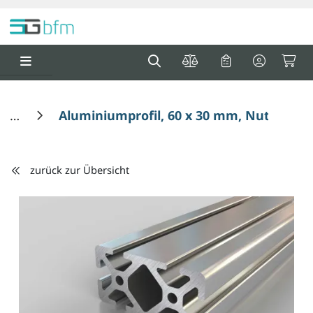
Springe zu Hauptinhalt
Springe zum Header
Springe zum F
0
0
Aluminiumprofil, 60 x 30 mm, Nut 6
zurück zur Übersicht