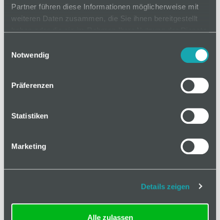
Mindestbestellmenge: 1
Partner führen diese Informationen möglicherweise mit
weiteren Daten zusammen, die Sie ihnen bereitgestellt
als Zuschnitt
haben oder die sie im Rahmen Ihrer Nutzung der Dienste
Länge
gesammelt haben.
20-6000 mm
Einwilligungsauswahl
Notwendig
Präferenzen
In den Warenkorb
Statistiken
Marketing
Basis
Details zeigen
Technische Spezifikation
Alle zulassen