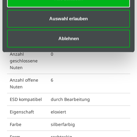
Hinweis
Auswahl erlauben
Klassifizierungen
Anordnung
A, B, C, D, E, F
Ablehnen
offene Nuten
Anzahl
0
geschlossene
Nuten
Anzahl offene
6
Nuten
ESD kompatibel
durch Bearbeitung
Eigenschaft
eloxiert
Farbe
silberfarbig
Form
rechteckig