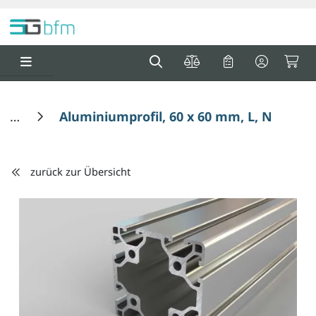
Springe zu Hauptinhalt
Springe zum Header
Springe zum F
0
0
Aluminiumprofil, 60 x 60 mm, L, Nut 6
zurück zur Übersicht