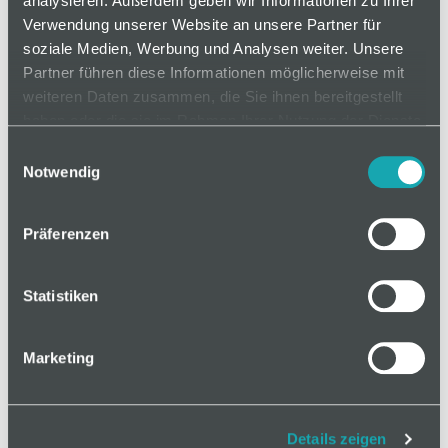
analysieren. Außerdem geben wir Informationen zu Ihrer
auf Anfrage
Verwendung unserer Website an unsere Partner für
soziale Medien, Werbung und Analysen weiter. Unsere
Partner führen diese Informationen möglicherweise mit
Mindestbestellmenge: 1
weiteren Daten zusammen, die Sie ihnen bereitgestellt
als Zuschnitt
haben oder die sie im Rahmen Ihrer Nutzung der Dienste
gesammelt haben.
Einwilligungsauswahl
Länge
20-6000 mm
Notwendig
Präferenzen
Statistiken
In den Warenkorb
Marketing
Details zeigen