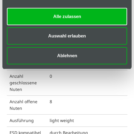
Basis
Technische Spezifikation
Alle zulassen
Hinweis
Auswahl erlauben
Klassifizierungen
Ablehnen
Anordnung
A, B, C, D, E, F, G, H
offene Nuten
Anzahl
0
geschlossene
Nuten
Anzahl offene
8
Nuten
Ausführung
light weight
ESD kompatibel
durch Bearbeitung