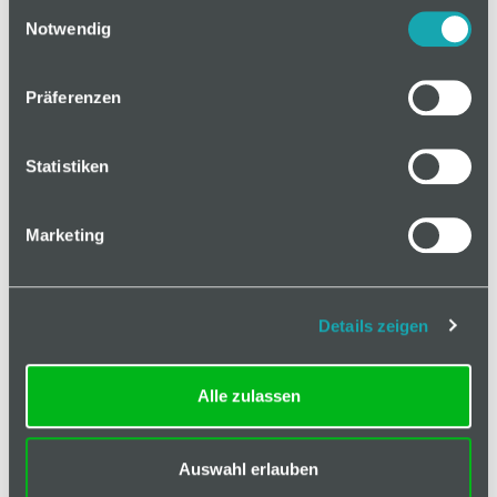
Mindestbestellmenge: 1
Einwilligungsauswahl
Notwendig
In den Warenkorb
Präferenzen
Statistiken
Basis
Marketing
Technische Spezifikation
Details zeigen
Hinweis
Klassifizierungen
Alle zulassen
Anordnung
A, B, C, D, E, F, G, H
offene Nuten
Auswahl erlauben