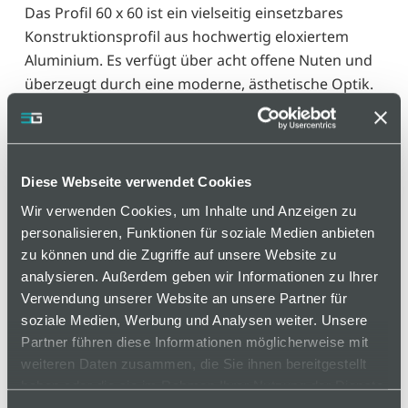
Das Profil 60 x 60 ist ein vielseitig einsetzbares
Konstruktionsprofil aus hochwertig eloxiertem
Aluminium. Es verfügt über acht offene Nuten und
überzeugt durch eine moderne, ästhetische Optik.
Die klare Linienführung und anodisierte Oberfläche
verleihen ihm ein elegantes, zeitloses Design – eine
ideale Kombination aus Funktionalität,
Langlebigkeit und ansprechendem Aussehen für
Diese Webseite verwendet Cookies
anspruchsvolle technische Anwendungen.
Wir verwenden Cookies, um Inhalte und Anzeigen zu
personalisieren, Funktionen für soziale Medien anbieten
Varianten
zu können und die Zugriffe auf unsere Website zu
analysieren. Außerdem geben wir Informationen zu Ihrer
Verwendung unserer Website an unsere Partner für
soziale Medien, Werbung und Analysen weiter. Unsere
Partner führen diese Informationen möglicherweise mit
auf Anfrage
weiteren Daten zusammen, die Sie ihnen bereitgestellt
haben oder die sie im Rahmen Ihrer Nutzung der Dienste
gesammelt haben.