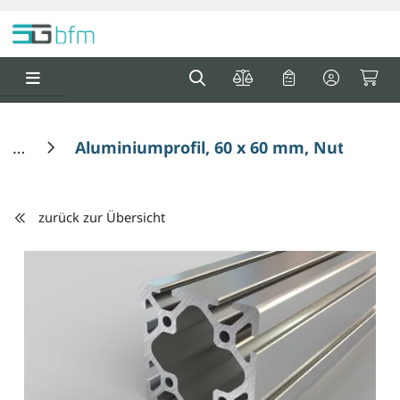
Springe zu Hauptinhalt
Springe zum Header
Springe zum F
0
0
Aluminiumprofil, 60 x 60 mm, Nut 6
zurück zur Übersicht