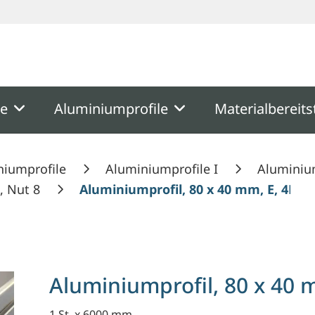
ooter
Springe zum Hauptmenu
Springe zur Suche
me
Aluminiumprofile
Materialbereits
niumprofile
Aluminiumprofile I
Aluminium
, Nut 8
Aluminiumprofil, 80 x 40 mm, E, 4N18
Aluminiumprofil, 80 x 40 
1 St. x 6000 mm