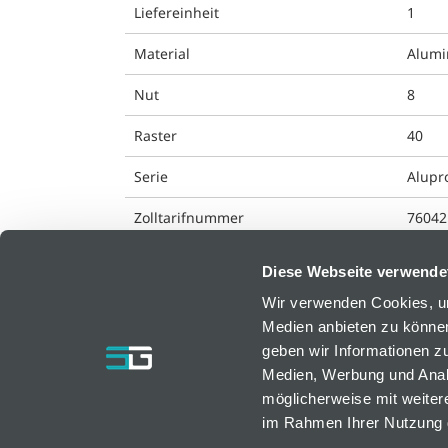
Liefereinheit
1
Material
Alum
Nut
8
Raster
40
Serie
Alupro
Zolltarifnummer
76042
Diese Webseite verwende
Wir verwenden Cookies, um
Medien anbieten zu können
bfm GmbH
geben wir Informationen z
Medien, Werbung und Analy
Resselstraße 7
möglicherweise mit weiter
AT-2752 Wöllersdorf, Österreich
im Rahmen Ihrer Nutzung 
bfm@bfm.at