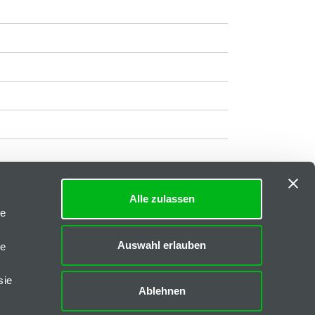
Alle zulassen
Impressum
|
AGB
le
Downloads
Auswahl erlauben
le
FAQs
sie
Ablehnen
CAD-Daten