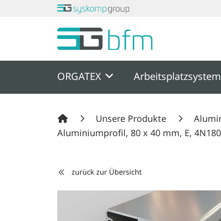
Springe zu Hauptinhalt
Springe zum Header
Springe zum F
ORGATEX
Arbeitsplatzsyste
Unsere Produkte
Alumi
Aluminiumprofil, 80 x 40 mm, E, 4N180
zurück zur Übersicht