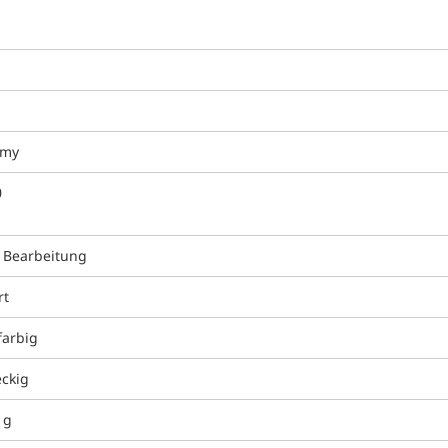
omy
0
 Bearbeitung
rt
farbig
eckig
 g