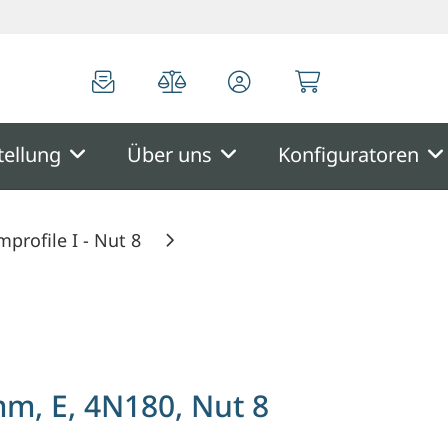
0
0
tellung
Über uns
Konfiguratoren
profile I - Nut 8
0, Nut 8
mm, E, 4N180, Nut 8