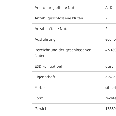
Anordnung offene Nuten
A, D
Anzahl geschlossene Nuten
2
Anzahl offene Nuten
2
Ausführung
econ
Bezeichnung der geschlossenen
4N18
Nuten
ESD kompatibel
durch
Eigenschaft
eloxie
Farbe
silber
Form
recht
Gewicht
13380