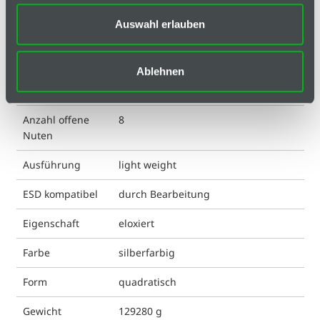
Anordnung
A, B, C, D, E, F, G, H
Auswahl erlauben
offene Nuten
Anzahl
0
Ablehnen
geschlossene
Nuten
Anzahl offene
8
Nuten
Ausführung
light weight
ESD kompatibel
durch Bearbeitung
Eigenschaft
eloxiert
Farbe
silberfarbig
Form
quadratisch
Gewicht
129280 g