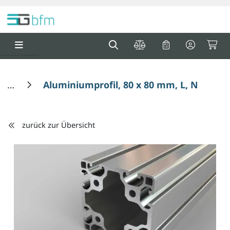
Springe zu Hauptinhalt
Springe zum Header
Springe zum F
0
0
Aluminiumprofil, 80 x 80 mm, L, Nut 8
zurück zur Übersicht