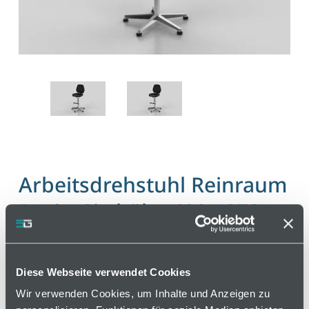
Arbeitsdrehstuhl Reinraum
Basic, Sitzhöhe 620 - 870
mm
Artikelnummer 110000418 / Alte Materialnummer:
Diese Webseite verwendet Cookies
406527162
Wir verwenden Cookies, um Inhalte und Anzeigen zu