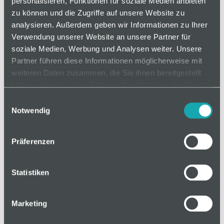
personalisieren, Funktionen für soziale Medien anbieten
Reinraumstuhl der Reinraumklasse 1 (US Federal
zu können und die Zugriffe auf unsere Website zu
Standard 209E) mit ergonomisch geformtem Sitz
analysieren. Außerdem geben wir Informationen zu Ihrer
und Rückenlehne, bezogen mit leitfähigem
Verwendung unserer Website an unsere Partner für
Kunstleder. Die Kontakt-Rückenlehne passt sich
soziale Medien, Werbung und Analysen weiter. Unsere
permanent der Sitzposition an und ist in jeder
Partner führen diese Informationen möglicherweise mit
Position arretierbar. Die Rückenlehne ist in der
weiteren Daten zusammen, die Sie ihnen bereitgestellt
haben oder die sie im Rahmen Ihrer Nutzung der Dienste
Höhe verstellbar. Kippsicheres Fünffußgestell aus
gesammelt haben.
poliertem Aluminiumdruckguss mit lastabhängig
Einwilligungsauswahl
Notwendig
gebremsten Doppelrollen oder Gleitern für harte
Böden.
Präferenzen
Statistiken
auf Anfrage
Marketing
Mindestbestellmenge: 1