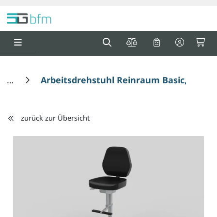
Springe zu Hauptinhalt
Springe zum Header
Springe zum F
0
0
Arbeitsdrehstuhl Reinraum Basic, Sitzh
zurück zur Übersicht