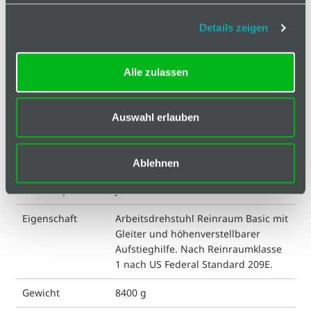
In den Warenkorb
Details zeigen
Alle zulassen
Auswahl erlauben
Basis
Technische Spezifikation
Ablehnen
ESD kompatibel
ja
Eigenschaft
Arbeitsdrehstuhl Reinraum Basic mit
Gleiter und höhenverstellbarer
Aufstieghilfe. Nach Reinraumklasse
1 nach US Federal Standard 209E.
Gewicht
8400 g