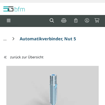
Springe zu Hauptinhalt
Springe zum Header
Springe zum F
0
0
Automatikverbinder, Nut 5
zurück zur Übersicht