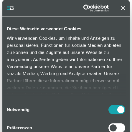
Verbindung aller Profile einer Baureihe mit der
Möglichkeit, der nachträglichen Verschiebung, da
die Verbinder nur in ein Profil eingeschraubt
werden. Der nachträgliche Einbau in bestehende
Diese Webseite verwendet Cookies
Konstruktionen ist uneingeschränkt möglich.
Wir verwenden Cookies, um Inhalte und Anzeigen zu
personalisieren, Funktionen für soziale Medien anbieten
Varianten
zu können und die Zugriffe auf unsere Website zu
analysieren. Außerdem geben wir Informationen zu Ihrer
Verwendung unserer Website an unsere Partner für
soziale Medien, Werbung und Analysen weiter. Unsere
Partner führen diese Informationen möglicherweise mit
auf Anfrage
weiteren Daten zusammen, die Sie ihnen bereitgestellt
haben oder die sie im Rahmen Ihrer Nutzung der Dienste
gesammelt haben.
Mindestbestellmenge: 1
Einwilligungsauswahl
Notwendig
In den Warenkorb
Präferenzen