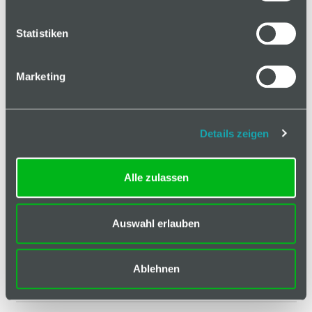
Statistiken
Basis
Marketing
Technische Spezifikation
Details zeigen
Hinweis
Klassifizierungen
Alle zulassen
ESD kompatibel
nein
Auswahl erlauben
Eigenschaft
blank
Farbe
silberfarbig
Ablehnen
Geeignet für Nut
5