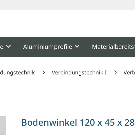
ooter
Springe zum Hauptmenu
Springe zur Suche
me
Aluminiumprofile
Materialbereits
ndungstechnik
Verbindungstechnik I
Verb
t 6
Bodenwinkel 120 x 45 x 28,