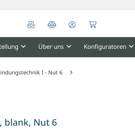
0
0
tellung
Über uns
Konfiguratoren
indungstechnik I - Nut 6
 blank, Nut 6