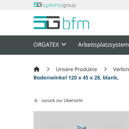
Springe zu Hauptinhalt
Springe zum Header
Springe zum F
ORGATEX
Arbeitsplatzsyste
Unsere Produkte
Verbi
Bodenwinkel 120 x 45 x 28, blank, Nu
zurück zur Übersicht