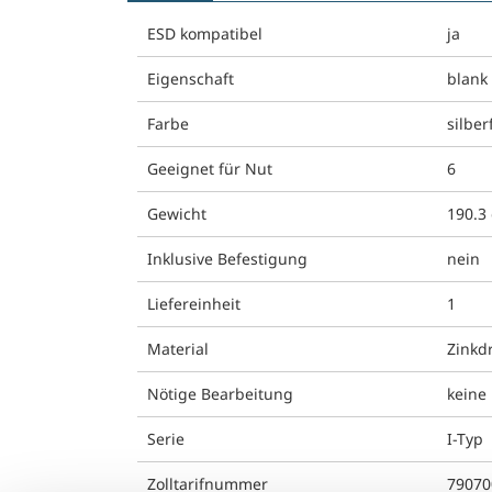
ESD kompatibel
ja
Eigenschaft
blank
Farbe
silber
Geeignet für Nut
6
Gewicht
190.3
Inklusive Befestigung
nein
Liefereinheit
1
Material
Zinkd
Nötige Bearbeitung
keine
Serie
I-Typ
Zolltarifnummer
79070