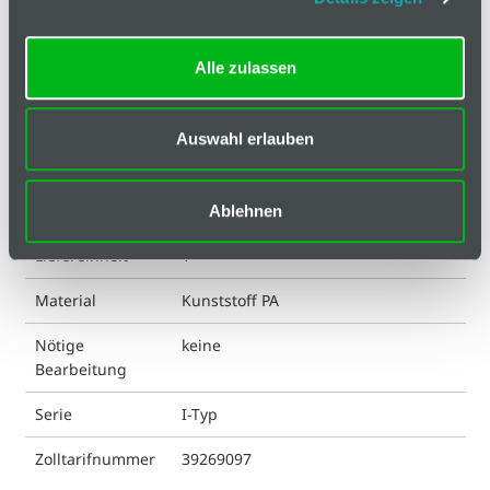
Hinweis
Alle zulassen
ESD kompatibel
nein
Farbe
schwarz
Auswahl erlauben
Geeignet für Nut
8
Gewicht
5.3 g
Ablehnen
Liefereinheit
1
Material
Kunststoff PA
Nötige
keine
Bearbeitung
Serie
I-Typ
Zolltarifnummer
39269097