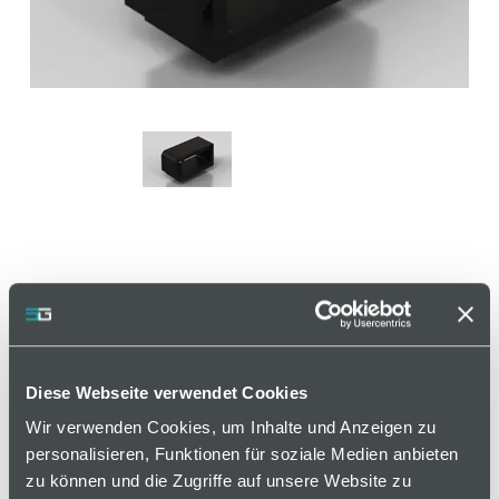
Clip Kabelbinder mit
Hammerkopf
Diese Webseite verwendet Cookies
Artikelnummer 120000468 / Alte Materialnummer:
255400104
Wir verwenden Cookies, um Inhalte und Anzeigen zu
personalisieren, Funktionen für soziale Medien anbieten
Zur Befestigung von Kabeln am Profil, ohne
zu können und die Zugriffe auf unsere Website zu