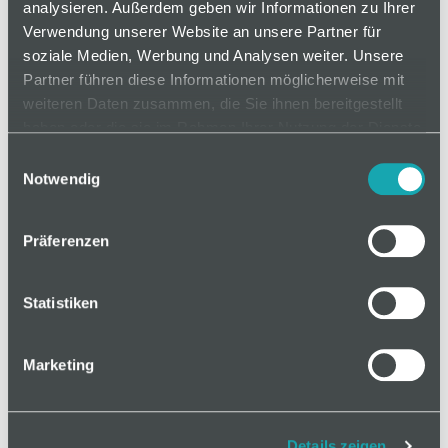
zusätzliche Kabelbinder, wiederverschließbar.
analysieren. Außerdem geben wir Informationen zu Ihrer
Verwendung unserer Website an unsere Partner für
soziale Medien, Werbung und Analysen weiter. Unsere
Partner führen diese Informationen möglicherweise mit
auf Anfrage
weiteren Daten zusammen, die Sie ihnen bereitgestellt
haben oder die sie im Rahmen Ihrer Nutzung der Dienste
gesammelt haben.
Einwilligungsauswahl
Mindestbestellmenge: 1
Notwendig
In den Warenkorb
Präferenzen
Statistiken
Marketing
Basis
Technische Spezifikation
Details zeigen