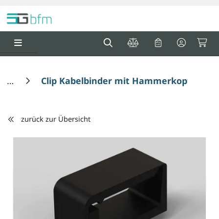
Springe zu Hauptinhalt
Springe zum Header
Springe zum F
0
0
Clip Kabelbinder mit Hammerkopf
zurück zur Übersicht