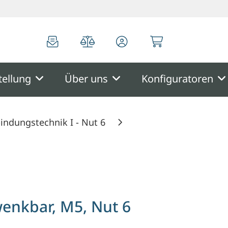
0
0
tellung
Über uns
Konfiguratoren
indungstechnik I - Nut 6
enkbar, M5, Nut 6