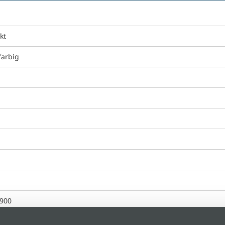
kt
farbig
g
900