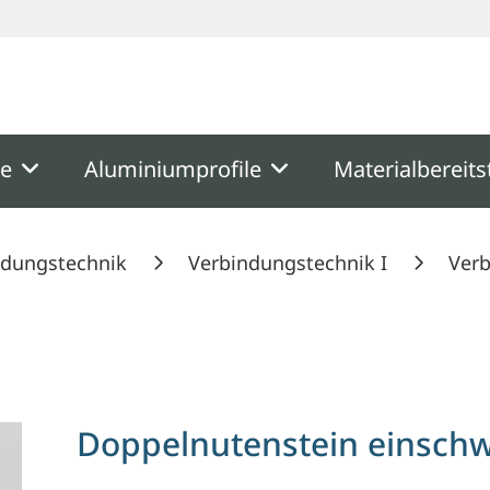
ooter
Springe zum Hauptmenu
Springe zur Suche
me
Aluminiumprofile
Materialbereits
ndungstechnik
Verbindungstechnik I
Verb
, Nut 6
Doppelnutenstein einschw