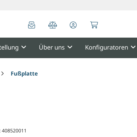
0
0
tellung
Über uns
Konfiguratoren
Fußplatte
: 408520011