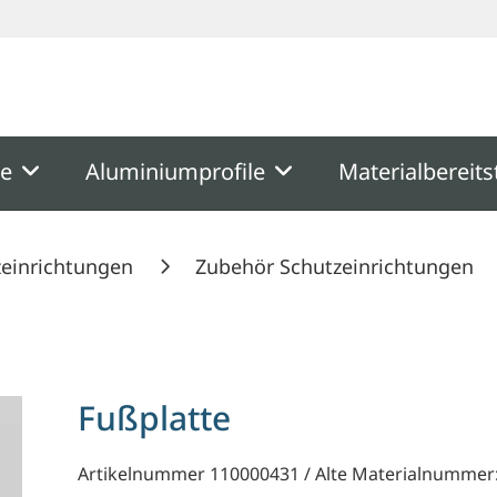
ooter
Springe zum Hauptmenu
Springe zur Suche
me
Aluminiumprofile
Materialbereits
zeinrichtungen
Zubehör Schutzeinrichtungen
Fußplatte
Artikelnummer 110000431 / Alte Materialnummer