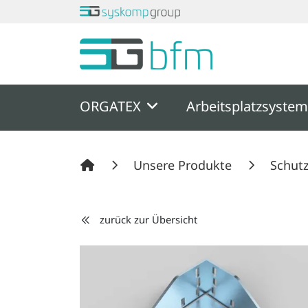
Springe zu Hauptinhalt
Springe zum Header
Springe zum F
ORGATEX
Arbeitsplatzsyste
Unsere Produkte
Schut
zurück zur Übersicht