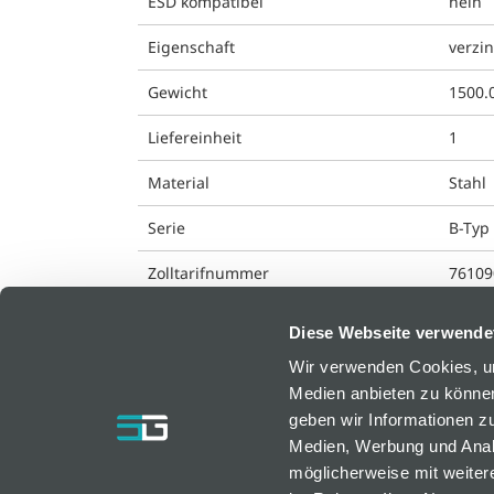
ESD kompatibel
nein
Eigenschaft
verzin
Gewicht
1500.
Liefereinheit
1
Material
Stahl
Serie
B-Typ
Zolltarifnummer
76109
Diese Webseite verwende
Wir verwenden Cookies, um
Medien anbieten zu können
bfm GmbH
geben wir Informationen z
Medien, Werbung und Analy
Resselstraße 7
möglicherweise mit weiter
AT-2752 Wöllersdorf, Österreich