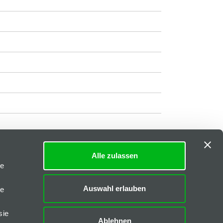
Alle zulassen
Impressum
|
AGB
le
Downloads
Auswahl erlauben
le
FAQs
sie
Ablehnen