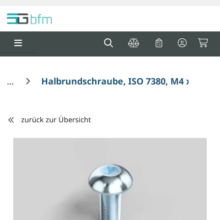
Springe zu Hauptinhalt
Springe zum Header
Springe zum F
0
0
Halbrundschraube, ISO 7380, M4 x 10 m
zurück zur Übersicht