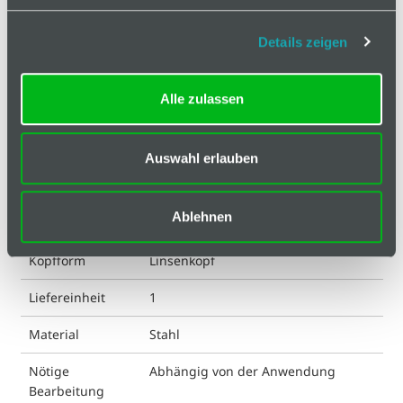
Antrieb
I-6 Kt
Details zeigen
ESD kompatibel
ja
Alle zulassen
Eigenschaft
verzinkt und getempert
Farbe
silberfarbig
Auswahl erlauben
Gewicht
1.15 g
Ablehnen
ISO
7380
Kopfform
Linsenkopf
Liefereinheit
1
Material
Stahl
Nötige
Abhängig von der Anwendung
Bearbeitung