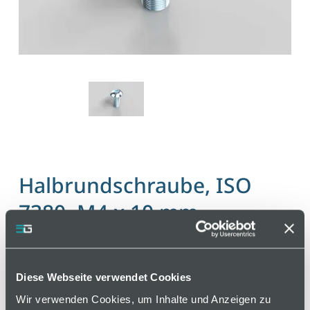
Halbrundschraube, ISO
7380, M4 x 10 mm
Artikelnummer 110000051 / Alte Materialnummer:
402150003
Diese Webseite verwendet Cookies
Normschraube
Wir verwenden Cookies, um Inhalte und Anzeigen zu