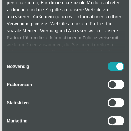
personalisieren, Funktionen für soziale Medien anbieten
zu können und die Zugriffe auf unsere Website zu
analysieren. Außerdem geben wir Informationen zu Ihrer
auf Anfrage
Verwendung unserer Website an unsere Partner für
soziale Medien, Werbung und Analysen weiter. Unsere
Partner führen diese Informationen möglicherweise mit
Mindestbestellmenge: 1
weiteren Daten zusammen, die Sie ihnen bereitgestellt
haben oder die sie im Rahmen Ihrer Nutzung der Dienste
gesammelt haben.
In den Warenkorb
Einwilligungsauswahl
Notwendig
Präferenzen
Basis
Statistiken
Technische Spezifikation
Marketing
Klassifizierungen