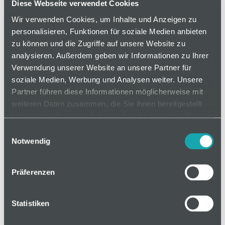
Diese Webseite verwendet Cookies
Normschraube ohne zusätzliche Unterlegscheibe
Wir verwenden Cookies, um Inhalte und Anzeigen zu
einsetzbar.
personalisieren, Funktionen für soziale Medien anbieten
zu können und die Zugriffe auf unsere Website zu
analysieren. Außerdem geben wir Informationen zu Ihrer
Verwendung unserer Website an unsere Partner für
auf Anfrage
soziale Medien, Werbung und Analysen weiter. Unsere
Partner führen diese Informationen möglicherweise mit
weiteren Daten zusammen, die Sie ihnen bereitgestellt
Mindestbestellmenge: 1
haben oder die sie im Rahmen Ihrer Nutzung der Dienste
gesammelt haben.
Einwilligungsauswahl
In den Warenkorb
Notwendig
Präferenzen
Statistiken
Basis