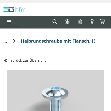
Springe zu Hauptinhalt
Springe zum Header
Springe zum F
0
0
Halbrundschraube mit Flansch, ISO 738
zurück zur Übersicht