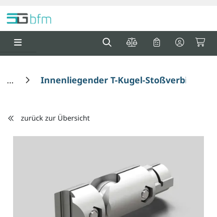
Springe zu Hauptinhalt
Springe zum Header
Springe zum F
0
0
Innenliegender T-Kugel-Stoßverbinder, 
zurück zur Übersicht