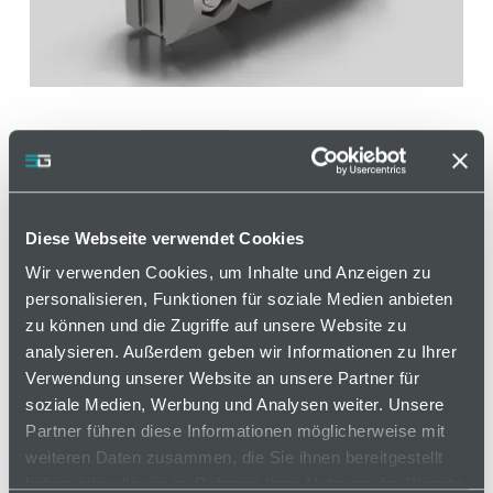
Diese Webseite verwendet Cookies
Wir verwenden Cookies, um Inhalte und Anzeigen zu
Innenliegender T-Kugel-
personalisieren, Funktionen für soziale Medien anbieten
Stoßverbinder, D28
zu können und die Zugriffe auf unsere Website zu
analysieren. Außerdem geben wir Informationen zu Ihrer
Verwendung unserer Website an unsere Partner für
Artikelnummer 110000434 / Alte Materialnummer:
soziale Medien, Werbung und Analysen weiter. Unsere
408536100
Partner führen diese Informationen möglicherweise mit
weiteren Daten zusammen, die Sie ihnen bereitgestellt
Zur variablen Verbindung von zwei
haben oder die sie im Rahmen Ihrer Nutzung der Dienste