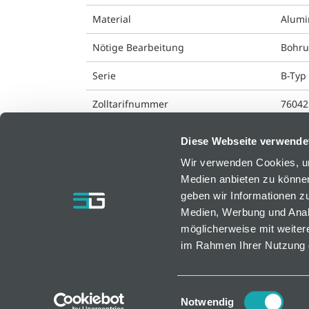
Material
Alum
Nötige Bearbeitung
Bohr
Serie
B-Typ
Zolltarifnummer
76042
Diese Webseite verwende
Wir verwenden Cookies, um
Medien anbieten zu können
bfm GmbH
geben wir Informationen z
Medien, Werbung und Analy
Resselstraße 7
möglicherweise mit weiter
AT-2752 Wöllersdorf, Österreich
im Rahmen Ihrer Nutzung 
bfm@bfm.at
Tel. +43 2633 420 40 0 | Fax +43 2633 420 40
Einwilligungsauswahl
Notwendig