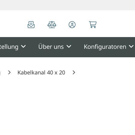
0
0
tellung
Über uns
Konfiguratoren
g
Kabelkanal 40 x 20