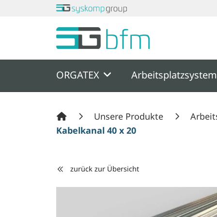
Springe zu Hauptinhalt
Springe zum Header
Springe zum F
ORGATEX
Arbeitsplatzsyste
Unsere Produkte
Arbeit
Kabelkanal 40 x 20
zurück zur Übersicht