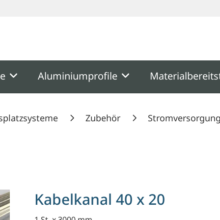
ooter
Springe zum Hauptmenu
Springe zur Suche
me
Aluminiumprofile
Materialbereits
splatzsysteme
Zubehör
Stromversorgun
Kabelkanal 40 x 20
1 St. x 3000 mm