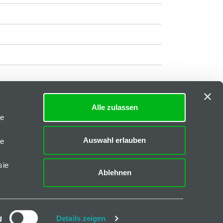
Alle zulassen
Impressum
|
AGB
le
Downloads
Auswahl erlauben
le
FAQs
sie
Ablehnen
CAD-Daten
Katalog I-40
Katalog B-45
g
Details zeigen