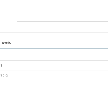
inweis
rt
fabig