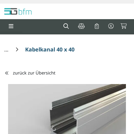
Springe zu Hauptinhalt
Springe zum Header
Springe zum F
0
0
Kabelkanal 40 x 40
zurück zur Übersicht