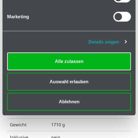
Marketing
Details zeigen
Basis
Technische Spezifikation
Alle zulassen
Hinweis
Auswahl erlauben
ESD kompatibel
ja
Eigenschaft
eloxiert
Ablehnen
Farbe
silberfabig
Gewicht
1710 g
Inklusive
nein