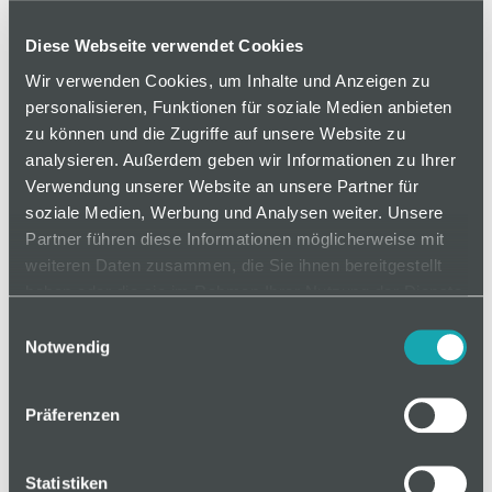
verschiedenen Größen. Zur Befestigung des
Deckelprofils können von der Deckeloberseite aus
Diese Webseite verwendet Cookies
zusätzlich Schrauben eingeschraubt werden, die
Wir verwenden Cookies, um Inhalte und Anzeigen zu
eine elektrische Verbindung zwischen Deckel und
personalisieren, Funktionen für soziale Medien anbieten
Kanal gewährleisten. Im Kanalboden sind
zu können und die Zugriffe auf unsere Website zu
Schraubleisten zur Befestigung von Kabelbindern
analysieren. Außerdem geben wir Informationen zu Ihrer
oder anderen Elementen eingearbeitet.
Verwendung unserer Website an unsere Partner für
soziale Medien, Werbung und Analysen weiter. Unsere
Varianten
Partner führen diese Informationen möglicherweise mit
weiteren Daten zusammen, die Sie ihnen bereitgestellt
haben oder die sie im Rahmen Ihrer Nutzung der Dienste
gesammelt haben.
Einwilligungsauswahl
auf Anfrage
Notwendig
Präferenzen
Mindestbestellmenge: 1
Statistiken
In den Warenkorb