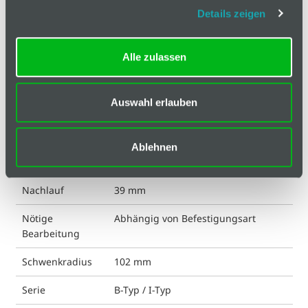
Hinweis
Details zeigen
Klassifizierungen
Alle zulassen
ESD kompatibel
nein
Auswahl erlauben
Eigenschaft Rolle
chemisch beständig
Gewicht
667 g
Ablehnen
Liefereinheit
1
Nachlauf
39 mm
Nötige
Abhängig von Befestigungsart
Bearbeitung
Schwenkradius
102 mm
Serie
B-Typ / I-Typ