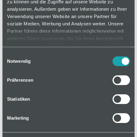
sind besonders für den Werkstattbereich geeignet.
zu können und die Zugriffe auf unsere Website zu
analysieren. Außerdem geben wir Informationen zu Ihrer
Verwendung unserer Website an unsere Partner für
soziale Medien, Werbung und Analysen weiter. Unsere
auf Anfrage
Partner führen diese Informationen möglicherweise mit
weiteren Daten zusammen, die Sie ihnen bereitgestellt
haben oder die sie im Rahmen Ihrer Nutzung der Dienste
gesammelt haben.
Mindestbestellmenge: 1
Einwilligungsauswahl
Notwendig
In den Warenkorb
Präferenzen
Statistiken
Basis
Marketing
Technische Spezifikation