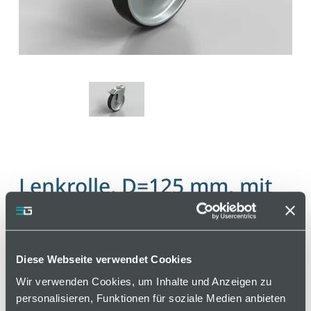
Lenkrolle, D=125 mm, mit
Feststeller, Kunststoff PA
Artikelnummer 110000463 / Alte Materialnummer:
Diese Webseite verwendet Cookies
412515367
Wir verwenden Cookies, um Inhalte und Anzeigen zu
Die Rollen haben sehr gute Laufeigenschaften und
personalisieren, Funktionen für soziale Medien anbieten