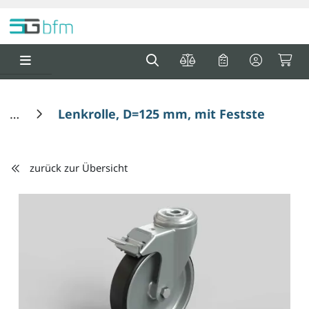
Springe zu Hauptinhalt
Springe zum Header
Springe zum F
0
0
Lenkrolle, D=125 mm, mit Feststeller, Ku
zurück zur Übersicht