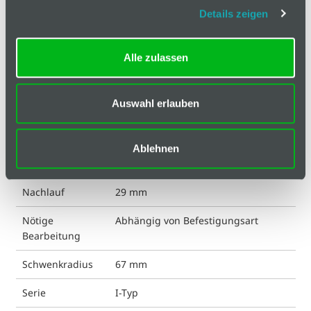
Hinweis
Details zeigen
Klassifizierungen
Alle zulassen
ESD kompatibel
nein
Auswahl erlauben
Eigenschaft Rolle
chemisch beständig
Gewicht
260 g
Ablehnen
Liefereinheit
1
Nachlauf
29 mm
Nötige
Abhängig von Befestigungsart
Bearbeitung
Schwenkradius
67 mm
Serie
I-Typ