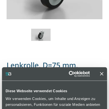
Lenkrolle, D=75 mm,
thermoplastischer Gummi
Artikelnummer 110000487 / Alte Materialnummer:
Diese Webseite verwendet Cookies
412541274
Wir verwenden Cookies, um Inhalte und Anzeigen zu
Die Rollen haben sehr gute Laufeigenschaften und
personalisieren, Funktionen für soziale Medien anbieten