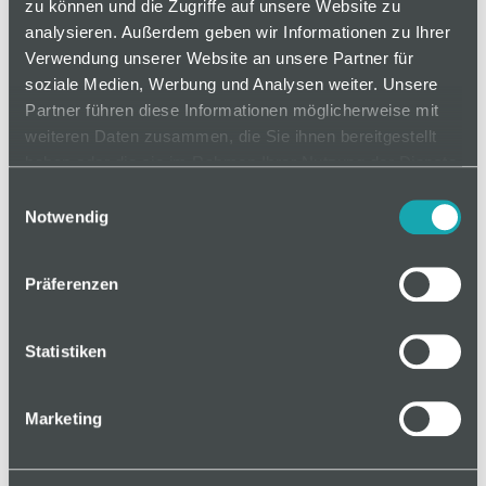
sind besonders für den Werkstattbereich geeignet.
zu können und die Zugriffe auf unsere Website zu
analysieren. Außerdem geben wir Informationen zu Ihrer
Verwendung unserer Website an unsere Partner für
soziale Medien, Werbung und Analysen weiter. Unsere
auf Anfrage
Partner führen diese Informationen möglicherweise mit
weiteren Daten zusammen, die Sie ihnen bereitgestellt
haben oder die sie im Rahmen Ihrer Nutzung der Dienste
gesammelt haben.
Mindestbestellmenge: 1
Einwilligungsauswahl
Notwendig
In den Warenkorb
Präferenzen
Statistiken
Basis
Marketing
Technische Spezifikation