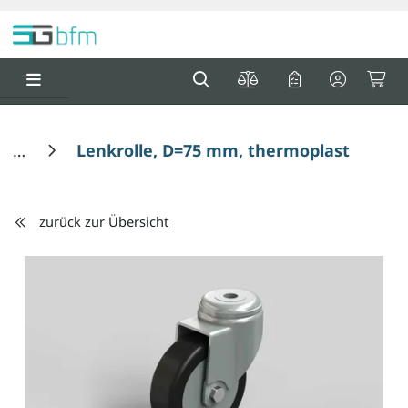
Springe zu Hauptinhalt
Springe zum Header
Springe zum F
0
0
Lenkrolle, D=75 mm, thermoplastische
zurück zur Übersicht