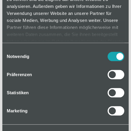
sind besonders für ESD-gefährdete Bereiche
analysieren. Außerdem geben wir Informationen zu Ihrer
geeignet.
Verwendung unserer Website an unsere Partner für
soziale Medien, Werbung und Analysen weiter. Unsere
Partner führen diese Informationen möglicherweise mit
weiteren Daten zusammen, die Sie ihnen bereitgestellt
auf Anfrage
haben oder die sie im Rahmen Ihrer Nutzung der Dienste
gesammelt haben.
Einwilligungsauswahl
Notwendig
Mindestbestellmenge: 1
Präferenzen
In den Warenkorb
Statistiken
Marketing
Basis