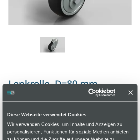
Lenkrolle, D=80 mm,
thermoplastischer Gummi
Artikelnummer 110000479 / Alte Materialnummer:
Diese Webseite verwendet Cookies
412541238
Wir verwenden Cookies, um Inhalte und Anzeigen zu
personalisieren, Funktionen für soziale Medien anbieten
Die Rollen haben sehr gute Laufeigenschaften und
zu können und die Zugriffe auf unsere Website zu