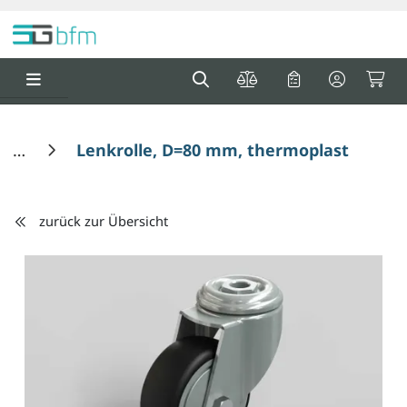
Springe zu Hauptinhalt
Springe zum Header
Springe zum F
0
0
Lenkrolle, D=80 mm, thermoplastische
zurück zur Übersicht