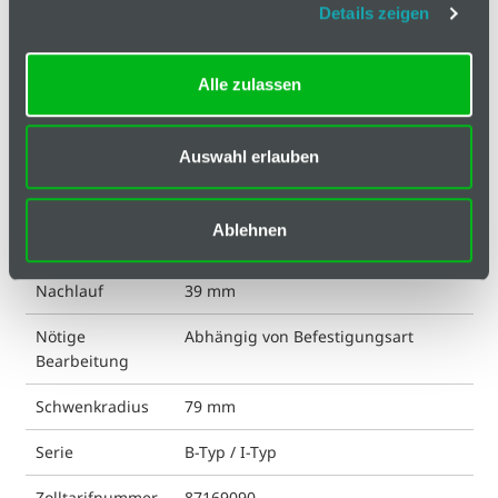
Technische Spezifikation
Details zeigen
Hinweis
Alle zulassen
Klassifizierungen
ESD kompatibel
ja
Auswahl erlauben
Gewicht
494 g
Ablehnen
Liefereinheit
1
Nachlauf
39 mm
Nötige
Abhängig von Befestigungsart
Bearbeitung
Schwenkradius
79 mm
Serie
B-Typ / I-Typ
Zolltarifnummer
87169090