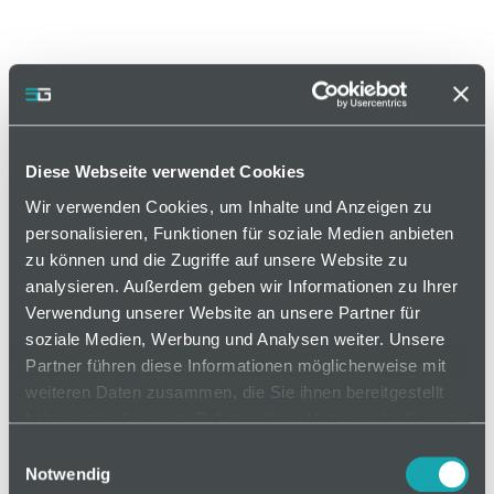
Diese Webseite verwendet Cookies
Wir verwenden Cookies, um Inhalte und Anzeigen zu
personalisieren, Funktionen für soziale Medien anbieten
zu können und die Zugriffe auf unsere Website zu
analysieren. Außerdem geben wir Informationen zu Ihrer
Artikelnummer LG-47-L-N
Verwendung unserer Website an unsere Partner für
soziale Medien, Werbung und Analysen weiter. Unsere
Partner führen diese Informationen möglicherweise mit
weiteren Daten zusammen, die Sie ihnen bereitgestellt
auf Anfrage
haben oder die sie im Rahmen Ihrer Nutzung der Dienste
gesammelt haben.
Einwilligungsauswahl
Notwendig
Mindestbestellmenge: 1