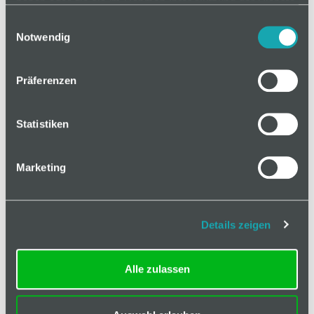
haben oder die sie im Rahmen Ihrer Nutzung der Dienste
gesammelt haben.
Einwilligungsauswahl
Mindestbestellmenge: 1
Notwendig
Preis anfragen
In den Warenkorb
Präferenzen
Statistiken
Marketing
Ausführung
Weitere Angaben
Details zeigen
Klassifizierung
Alle zulassen
Breite
75 mm
Eigenschaft
nachleuchtend