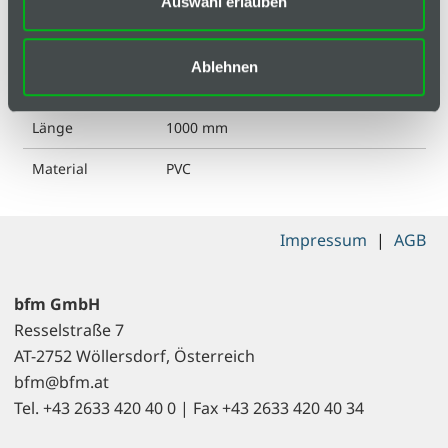
Auswahl erlauben
Farbe
Grün, Leuchtstreifen integriert
Leuchtdichte
200/25 mcd/m² nach DIN 67510
Ablehnen
(Klasse C)
Länge
1000 mm
Material
PVC
Impressum
|
AGB
bfm GmbH
Resselstraße 7
AT-2752 Wöllersdorf, Österreich
bfm@bfm.at
Tel. +43 2633 420 40 0 | Fax +43 2633 420 40 34