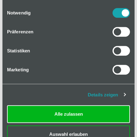
gesammelt haben.
Einwilligungsauswahl
Notwendig
Mindestbestellmenge: 1
Preis anfragen
In den Warenkorb
Präferenzen
Statistiken
Marketing
Ausführung
Weitere Angaben
Details zeigen
Klassifizierung
Alle zulassen
Breite
50 mm
Dicke
0,8 mm
Auswahl erlauben