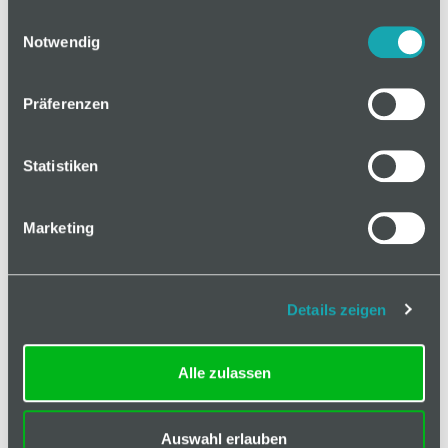
gesammelt haben.
Einwilligungsauswahl
Notwendig
Mindestbestellmenge: 1
Preis anfragen
In den Warenkorb
Präferenzen
Statistiken
Marketing
Ausführung
Weitere Angaben
Details zeigen
Klassifizierung
Alle zulassen
Breite
50 mm
Dicke
0,3 mm
Auswahl erlauben