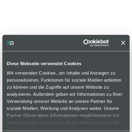
Diese Webseite verwendet Cookies
Wir verwenden Cookies, um Inhalte und Anzeigen zu
Artikelnummer LGSV50-CN-05
personalisieren, Funktionen für soziale Medien anbieten
zu können und die Zugriffe auf unsere Website zu
Varianten
analysieren. Außerdem geben wir Informationen zu Ihrer
Verwendung unserer Website an unsere Partner für
soziale Medien, Werbung und Analysen weiter. Unsere
Partner führen diese Informationen möglicherweise mit
weiteren Daten zusammen, die Sie ihnen bereitgestellt
auf Anfrage
haben oder die sie im Rahmen Ihrer Nutzung der Dienste