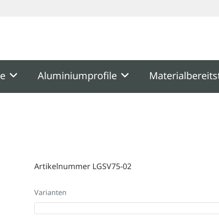
ooter
Springe zum Hauptmenu
Springe zur Suche
me
Aluminiumprofile
Materialbereits
Artikelnummer LGSV75-02
Varianten