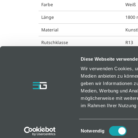
Farbe
Weiß
Länge
1800
Material
Kunst
Rutschklasse
R13
Diese Webseite verwende
Wir verwenden Cookies, um
Medien anbieten zu können
geben wir Informationen z
bfm GmbH
Medien, Werbung und Analy
Resselstraße 7
möglicherweise mit weiter
AT-2752 Wöllersdorf, Österreich
im Rahmen Ihrer Nutzung 
bfm@bfm.at
Tel. +43 2633 420 40 0 | Fax +43 2633 420 40
Einwilligungsauswahl
Notwendig