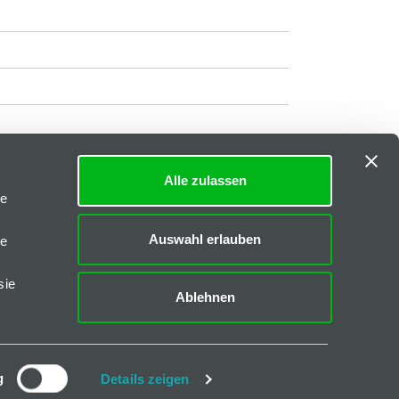
Alle zulassen
Impressum
|
AGB
le
Downloads
Auswahl erlauben
le
FAQs
sie
Ablehnen
CAD-Daten
Katalog I-40
Katalog B-45
g
Details zeigen