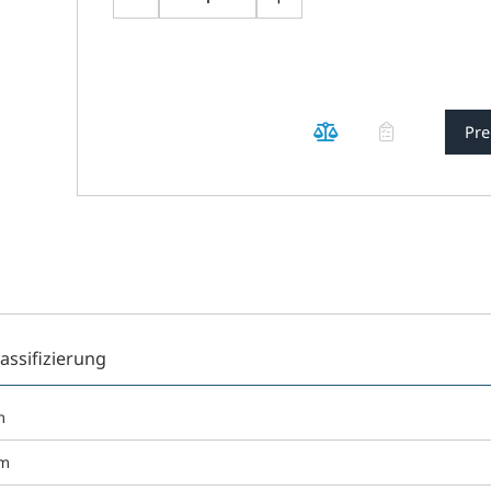
Pre
lassifizierung
m
mm