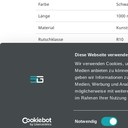
Farbe
Schwa
Länge
1000
Material
Kunsts
Rutschklasse
R10
Diese Webseite verwende
Wir verwenden Cookies, um
Medien anbieten zu können
geben wir Informationen z
bfm GmbH
Medien, Werbung und Analy
Resselstraße 7
möglicherweise mit weiter
AT-2752 Wöllersdorf, Österreich
im Rahmen Ihrer Nutzung 
bfm@bfm.at
Tel. +43 2633 420 40 0 | Fax +43 2633 420 40
Einwilligungsauswahl
Notwendig