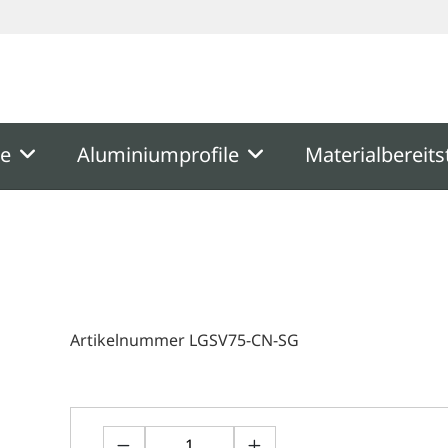
ooter
Springe zum Hauptmenu
Springe zur Suche
me
Aluminiumprofile
Materialbereits
Artikelnummer LGSV75-CN-SG