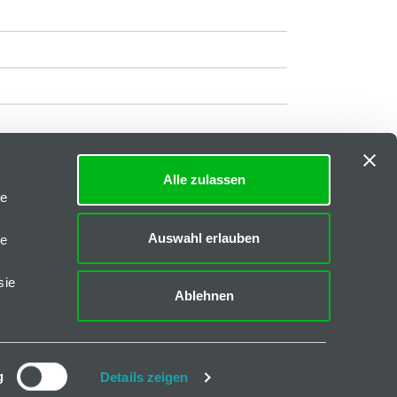
Alle zulassen
Impressum
|
AGB
le
Downloads
Auswahl erlauben
le
FAQs
sie
Ablehnen
CAD-Daten
Katalog I-40
Katalog B-45
g
Details zeigen