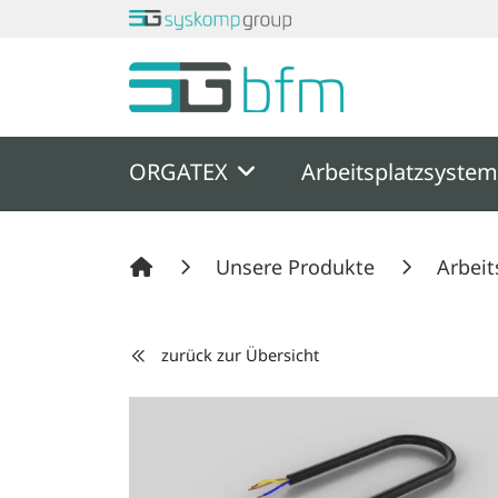
Springe zu Hauptinhalt
Springe zum Header
Springe zum F
ORGATEX
Arbeitsplatzsyste
Unsere Produkte
Arbeit
zurück zur Übersicht