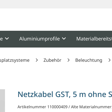
ooter
Springe zum Hauptmenu
Springe zur Suche
me
Aluminiumprofile
Materialbereits
splatzsysteme
Zubehör
Beleuchtung
Netzkabel GST, 5 m ohne 
Artikelnummer 110000409 / Alte Materialnummer