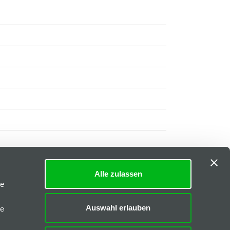
Alle zulassen
Impressum
|
AGB
le
Downloads
Auswahl erlauben
le
FAQs