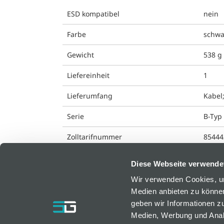
ESD kompatibel
nein
Farbe
schwa
Gewicht
538 g
Liefereinheit
1
Lieferumfang
Kabel
Serie
B-Typ
Zolltarifnummer
85444
Diese Webseite verwende
Wir verwenden Cookies, um
Medien anbieten zu können
bfm GmbH
geben wir Informationen z
Medien, Werbung und Analy
Resselstraße 7