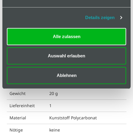
Basis
Details zeigen
Technische Spezifikation
Alle zulassen
Hinweis
Klassifizierungen
Auswahl erlauben
ESD kompatibel
nein
Ablehnen
Farbe
transparent
Gewicht
20 g
Liefereinheit
1
Material
Kunststoff Polycarbonat
Nötige
keine