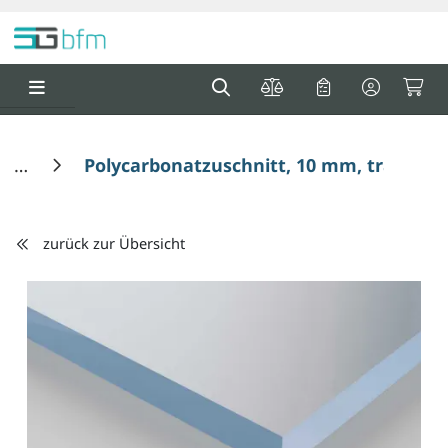
Springe zu Hauptinhalt
Springe zum Header
Springe zum F
0
0
Polycarbonatzuschnitt, 10 mm, transpar
zurück zur Übersicht