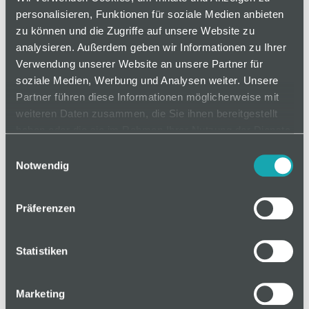
transparentem Kunststoff. Ideal für
personalisieren, Funktionen für soziale Medien anbieten
Schutzabdeckungen und Maschinenverkleidungen
zu können und die Zugriffe auf unsere Website zu
in der Industrieautomation.
analysieren. Außerdem geben wir Informationen zu Ihrer
Verwendung unserer Website an unsere Partner für
soziale Medien, Werbung und Analysen weiter. Unsere
Partner führen diese Informationen möglicherweise mit
auf Anfrage
weiteren Daten zusammen, die Sie ihnen bereitgestellt
haben oder die sie im Rahmen Ihrer Nutzung der Dienste
gesammelt haben.
Einwilligungsauswahl
Mindestbestellmenge: 1
Notwendig
als Zuschnitt
Präferenzen
In den Warenkorb
Statistiken
Marketing