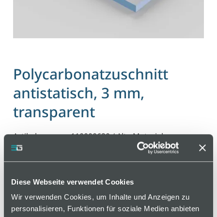
Polycarbonatzuschnitt
antistatisch, 3 mm,
transparent
Artikelnummer 110000620 / Alte Materialnummer:
500003AST
Hochwertiger Polycarbonatzuschnitt aus
transparentem Kunststoff. Ideal für
Diese Webseite verwendet Cookies
Schutzabdeckungen und Maschinenverkleidungen
Wir verwenden Cookies, um Inhalte und Anzeigen zu
in der Industrieautomation.
personalisieren, Funktionen für soziale Medien anbieten