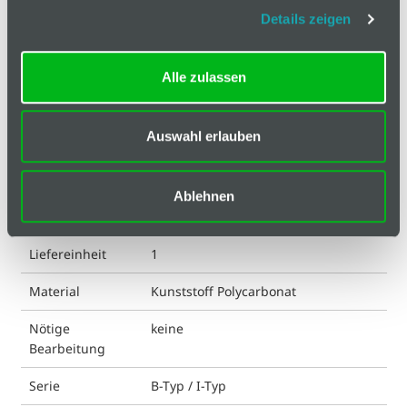
Technische Spezifikation
Details zeigen
Hinweis
Alle zulassen
Klassifizierungen
Auswahl erlauben
ESD kompatibel
ja
Eigenschaft
antistatisch (ASTM 257)
Ablehnen
Farbe
transparent
Liefereinheit
1
Material
Kunststoff Polycarbonat
Nötige
keine
Bearbeitung
Serie
B-Typ / I-Typ