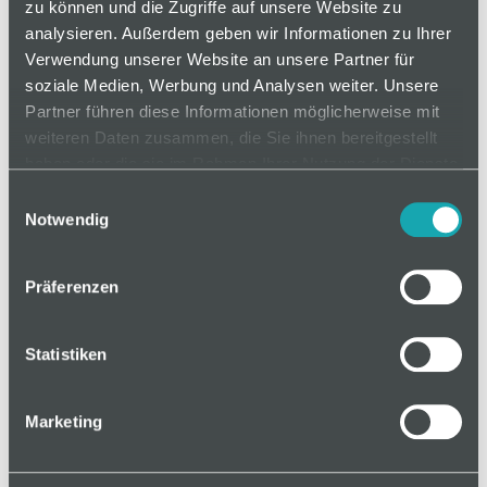
zu können und die Zugriffe auf unsere Website zu
analysieren. Außerdem geben wir Informationen zu Ihrer
Verwendung unserer Website an unsere Partner für
auf Anfrage
soziale Medien, Werbung und Analysen weiter. Unsere
Partner führen diese Informationen möglicherweise mit
weiteren Daten zusammen, die Sie ihnen bereitgestellt
Mindestbestellmenge: 1
haben oder die sie im Rahmen Ihrer Nutzung der Dienste
gesammelt haben.
Einwilligungsauswahl
als Zuschnitt
Notwendig
Präferenzen
In den Warenkorb
Statistiken
Marketing
Basis